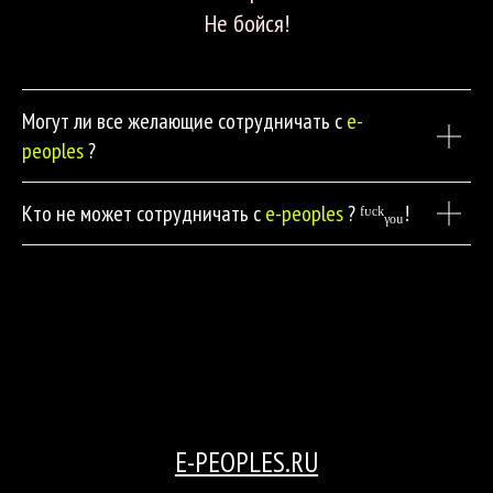
Не бойся!
Могут ли все желающие сотрудничать с
e-
написать
peoples
?
Кто не может сотрудничать с
e-peoples
? ᶠᶸᶜᵏᵧₒᵤ!
E-PEOPLES.RU