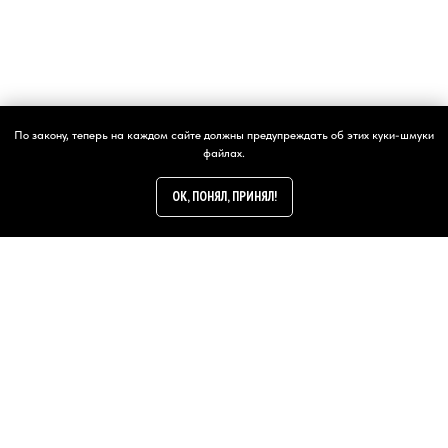
написать
По закону, теперь на каждом сайте должны предупреждать об этих куки-шмуки
файлах.
OK, ПОНЯЛ, ПРИНЯЛ!
24/7
E-PEOPLES.RU
Слоган: Он, для всех!