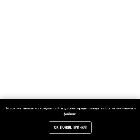
написать
По закону, теперь на каждом сайте должны предупреждать об этих куки-шмуки
файлах.
OK, ПОНЯЛ, ПРИНЯЛ!
24/7