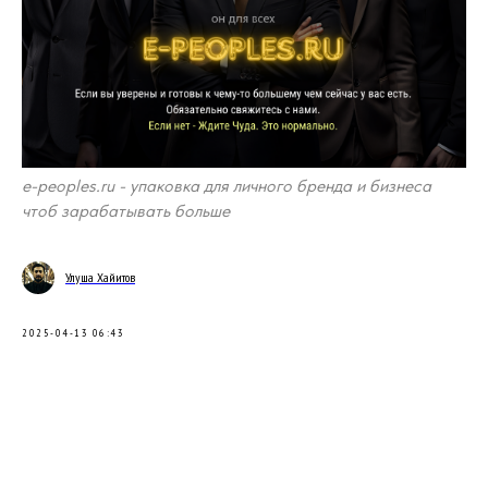
e-peoples.ru - упаковка для личного бренда и бизнеса
чтоб зарабатывать больше
Улуша Хайитов
2025-04-13 06:43