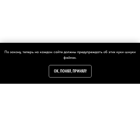
написать
По закону, теперь на каждом сайте должны предупреждать об этих куки-шмуки
файлах.
OK, ПОНЯЛ, ПРИНЯЛ!
24/7
E-PEOPLES.RU
Слоган: Он, для всех!