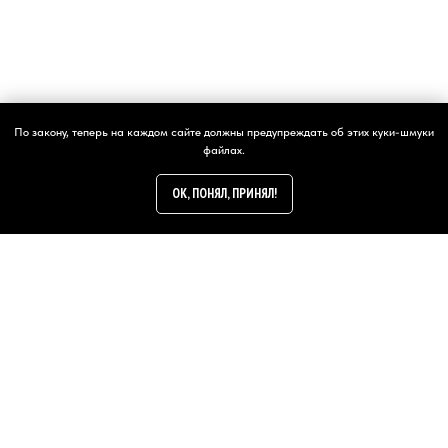
написать
По закону, теперь на каждом сайте должны предупреждать об этих куки-шмуки
файлах.
OK, ПОНЯЛ, ПРИНЯЛ!
24/7
E-PEOPLES.RU
Слоган: Он, для всех!