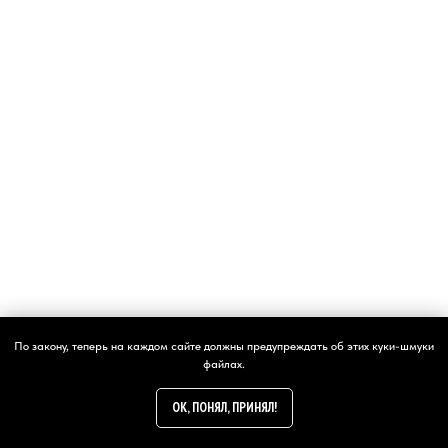
написать
По закону, теперь на каждом сайте должны предупреждать об этих куки-шмуки
файлах.
OK, ПОНЯЛ, ПРИНЯЛ!
24/7