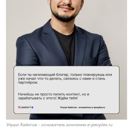
Улуша Хайитов - основатель компании e-peoples.ru