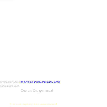
Ознакомиться с
политикой конфиденциальности
онлайн ресурса
Слоган: Он, для всех!
E-PEOPLES.RU
Отвечаем: круглосуточно, моментально!