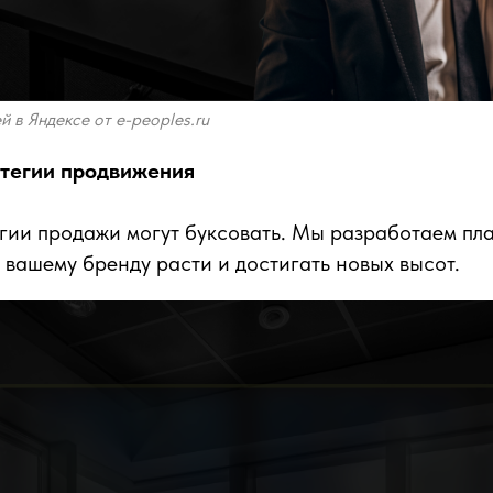
 в Яндексе от e-peoples.ru
атегии продвижения
егии продажи могут буксовать. Мы разработаем пл
 вашему бренду расти и достигать новых высот.