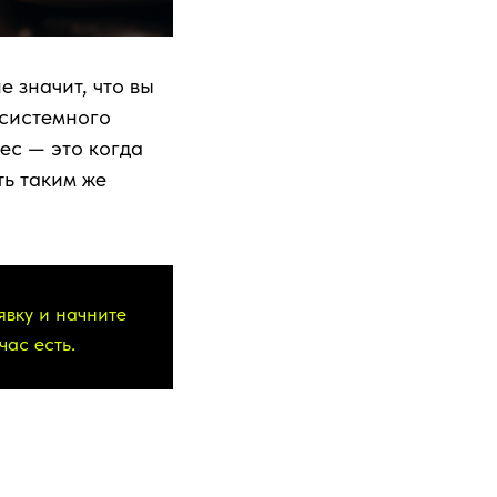
е значит, что вы
 системного
ес — это когда
ть таким же
явку и начните
час есть.