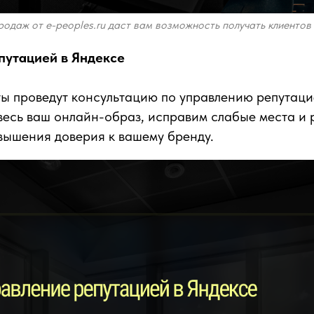
одаж от e-peoples.ru даст вам возможность получать клиентов 
епутацией в Яндексе
ы проведут консультацию по управлению репутац
весь ваш онлайн-образ, исправим слабые места и
вышения доверия к вашему бренду.