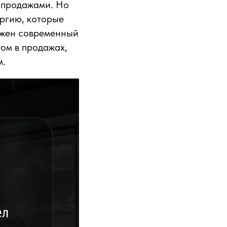
с продажами. Но
ергию, которые
ужен современный
ром в продажах,
м.