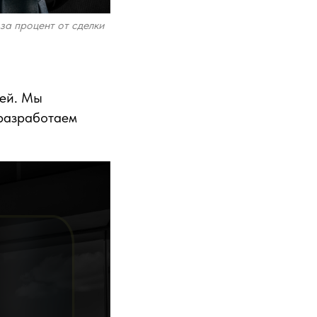
за процент от сделки
ией. Мы
 разработаем