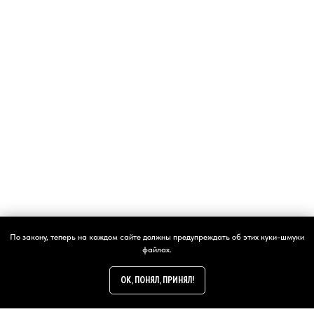
написать
По закону, теперь на каждом сайте должны предупреждать об этих куки-шмуки
файлах.
OK, ПОНЯЛ, ПРИНЯЛ!
24/7