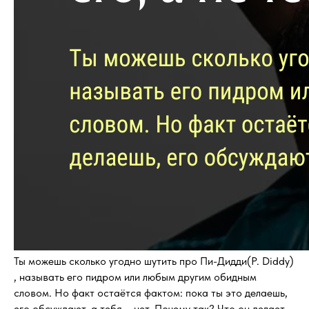
Ты можешь сколько угодно шутить про Пи-Дидди(P. Diddy)
, называть его пидром или любым другим обидным
словом. Но факт остаётся фактом: пока ты это делаешь,
его обсуждают, а тебя – нет. Почему так? Что он делает