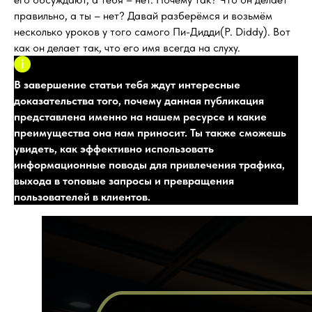
правильно, а ты – нет? Давай разберёмся и возьмём
несколько уроков у того самого Пи-Дидди(P. Diddy). Вот
как он делает так, что его имя всегда на слуху.
В завершение статьи тебя ждут интересные
доказательства того, почему данная публикация
представлена именно на нашем ресурсе и какие
преимущества она нам приносит. Ты также сможешь
увидеть, как эффективно использовать
информационные поводы для привлечения трафика,
выхода в топовые запросы и превращения
пользователей в клиентов.