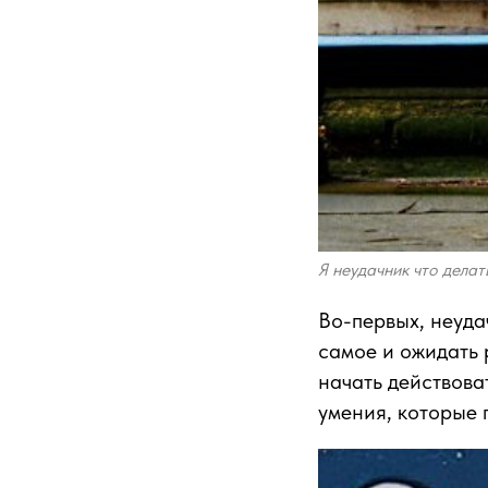
Я неудачник что делат
Во-первых, неуда
самое и ожидать 
начать действова
умения, которые 