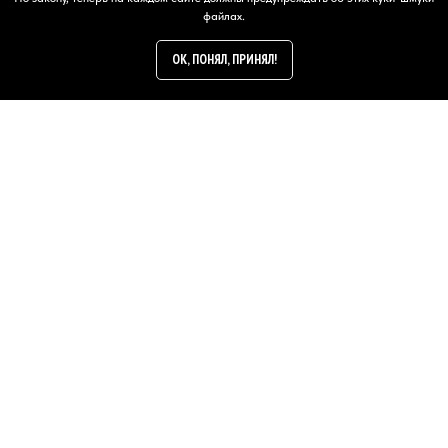
файлах.
OK, ПОНЯЛ, ПРИНЯЛ!
24/7
E-PEOPLES.RU
Слоган: Он, для всех!
telegram
whatsapp
мах